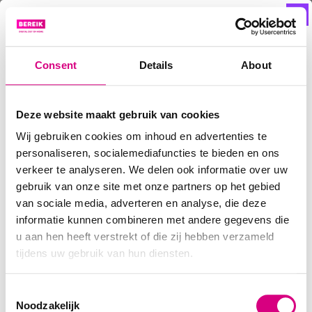
ADD YOUR
Consent
Details
About
HEADING
TEXT HERE
Deze website maakt gebruik van cookies
Wij gebruiken cookies om inhoud en advertenties te
personaliseren, socialemediafuncties te bieden en ons
Lorem ipsum dolor sit amet, consectetur adipiscing
verkeer te analyseren. We delen ook informatie over uw
elit. Ut elit tellus, luctus nec ullamcorper mattis,
gebruik van onze site met onze partners op het gebied
pulvinar dapibus leo.
van sociale media, adverteren en analyse, die deze
informatie kunnen combineren met andere gegevens die
Lorem ipsum dolor sit amet, consectetur adipiscing
u aan hen heeft verstrekt of die zij hebben verzameld
elit. Ut elit tellus, luctus nec ullamcorper mattis,
tijdens uw gebruik van hun diensten.
pulvinar dapibus leo.
Consent
Click here
Noodzakelijk
Selection