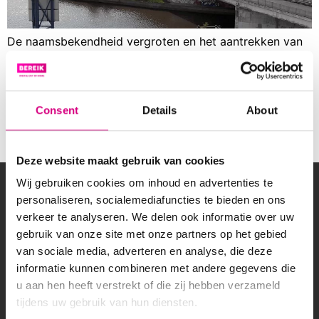
De naamsbekendheid vergroten en het aantrekken van
(potentiële) klanten. Ford Wensveen maakt gebruik van
out of home marketing in de gemeente Alblasserdam
(De Helling en Edisonweg) om deze doelen te
realiseren. Nico Treure, eigenaar van Ford Wensveen,
Consent
Details
About
vertelt ons hoe de inzet van de digitale billboards
hun marketingmix versterkt.
Deze website maakt gebruik van cookies
OVER BEREIK
Wij gebruiken cookies om inhoud en advertenties te
personaliseren, socialemediafuncties te bieden en ons
Wil jij lokale klanten bereiken of een breed publiek
verkeer te analyseren. We delen ook informatie over uw
aanspreken met een reclamecampagne? Bereik
gebruik van onze site met onze partners op het gebied
heeft een groot netwerk van digitale schermen
van sociale media, adverteren en analyse, die deze
langs drukbezochte (snel)wegen in Nederland.
informatie kunnen combineren met andere gegevens die
u aan hen heeft verstrekt of die zij hebben verzameld
tijdens uw gebruik van hun diensten.