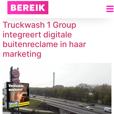
Truckwash 1 Group
integreert digitale
buitenreclame in haar
marketing