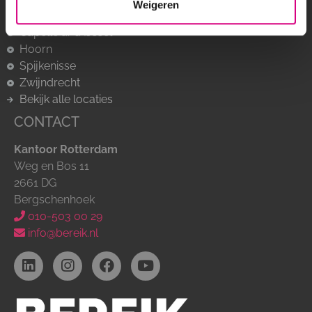
Weigeren
Breda
Capelle a/d IJssel
Hoorn
Spijkenisse
Zwijndrecht
Bekijk alle locaties
CONTACT
Kantoor Rotterdam
Weg en Bos 11
2661 DG
Bergschenhoek
010-503 00 29
info@bereik.nl