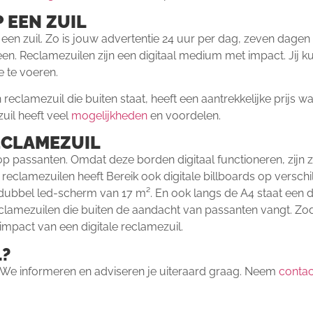
 EEN ZUIL
een zuil. Zo is jouw advertentie 24 uur per dag, zeven dagen
een. Reclamezuilen zijn een digitaal medium met impact. Jij k
 te voeren.
eclamezuil die buiten staat, heeft een aantrekkelijke prijs wa
zuil heeft veel
mogelijkheden
en voordelen.
ECLAMEZUIL
 passanten. Omdat deze borden digitaal functioneren, zijn ze
amezuilen heeft Bereik ook digitale billboards op verschille
dubbel led-scherm van 17 m². En ook langs de A4 staat een di
lamezuilen die buiten de aandacht van passanten vangt. Zoda
pact van een digitale reclamezuil.
?
s? We informeren en adviseren je uiteraard graag. Neem
contac