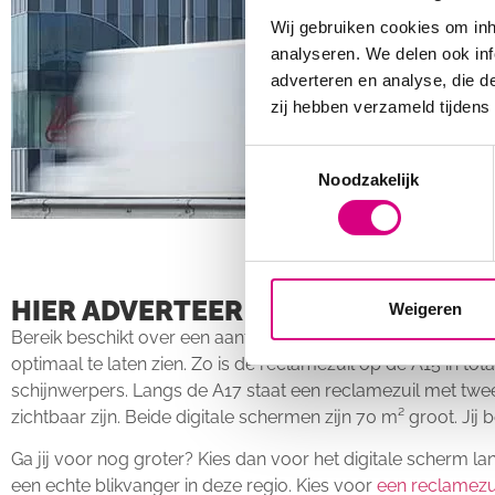
Wij gebruiken cookies om inh
analyseren. We delen ook inf
adverteren en analyse, die d
zij hebben verzameld tijdens
Consent
Noodzakelijk
Selection
HIER ADVERTEER JE MET EEN RECL
Weigeren
Bereik beschikt over een aantal strategisch opgestelde rec
optimaal te laten zien. Zo is de reclamezuil op de A15 in tot
schijnwerpers. Langs de A17 staat een reclamezuil met twee
zichtbaar zijn. Beide digitale schermen zijn 70 m² groot. Jij
Ga jij voor nog groter? Kies dan voor het digitale scherm l
een echte blikvanger in deze regio. Kies voor
een reclamezui