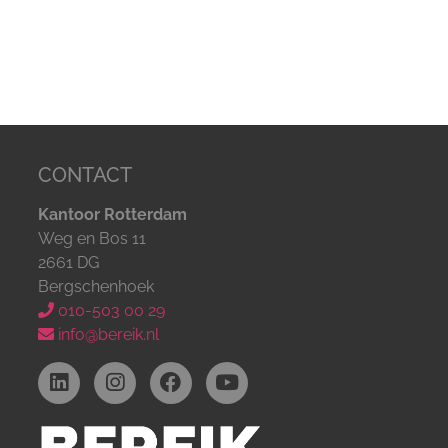
CONTACT
Kantoor Rotterdam
Weg en Bos 11
2661 DG
Bergschenhoek
010-503 00 29
info@bereik.nl