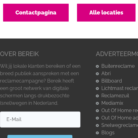
Contactpagina
Alle locaties
OVER BEREIK
ADVERTEERM
Wil jij lokale klanten bereiken of een
Buitenreclame
breed publiek aanspreken met een
Abri
reclamecampagne? Bereik heeft
Billboard
een groot netwerk van digitale
Lichtmast recl
schermen langs drukbezochte
Reclamezuil
(snel)wegen in Nederland.
Mediamix
Out Of Home r
Out Of Home ad
Snelwegreclam
Blogs