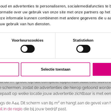
oud en advertenties te personaliseren, socialemediafuncties te 
ormatie over uw gebruik van onze site met onze partners op het
eze informatie kunnen combineren met andere gegevens die u aan
 uw gebruik van hun diensten.
Voorkeurscookies
Statistieken
AMEZUIL
Selectie toestaan
lamezuilen langs de A15, de A17 en de A44. Allemaal met als
aal 80 m² groot. Op dat complete oppervlak staat elke adverten
 schermen, zodat de advertenties die hierop getoond worden 
 bepaalt op welke locatie jouw advertentie zichtbaar is met een
angs de A44. Dit scherm van 85 m² en hangt aan de gevel van h
l in de regio
die bij jouw bedrijf past.