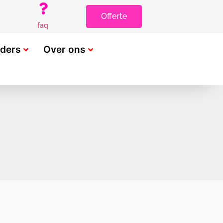
Offerte
faq
rders
Over ons