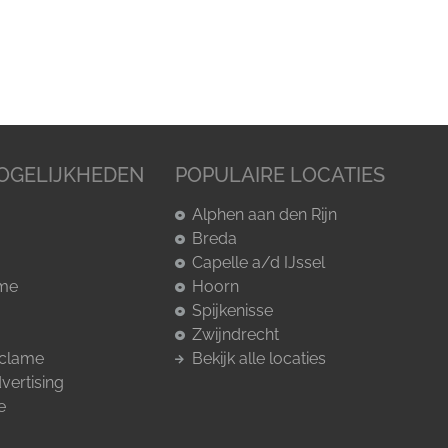
OGELIJKHEDEN
POPULAIRE LOCATIES
Alphen aan den Rijn
Breda
Capelle a/d IJssel
ame
Hoorn
Spijkenisse
Zwijndrecht
eclame
Bekijk alle locaties
vertising
e