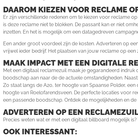
DAAROM KIEZEN VOOR RECLAME OP
Er zijn verschillende redenen om te kiezen voor reclame op 
is deze reclame niet te blokken. De passant kan er niet omh
inzetten. En het is mogelijk om een datagedreven campagne
Een ander groot voordeel zijn de kosten. Adverteren op een r
vrijwel ieder bedrijf. Het plaatsen van jouw reclame op een 
MAAK IMPACT MET EEN DIGITALE R
Met een digitaal reclamezuil maak je gegarandeerd indruk op
boodschap aan naar de de actuele omstandigheden. Naast recl
Zo staat langs de A20, ter hoogte van Spaanse Polder, een 
hoogte van Roelofarendsveen. De perfecte locaties voor rec
een passende boodschap. Ontdek de mogelijkheden en de im
ADVERTEREN OP EEN RECLAMEZUIL
Precies weten wat er met een digitaal billboard mogelijk i
OOK INTERESSANT: