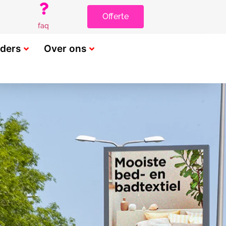
Offerte
faq
rders
Over ons