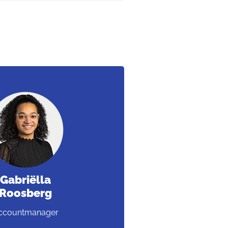
Gabriëlla
Roosberg
ccountmanager