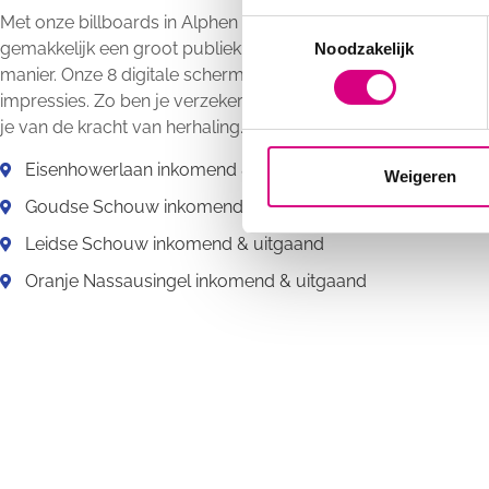
Met onze billboards in Alphen aan den Rijn bereik je snel en
Consent
gemakkelijk een groot publiek op een prettige en gemakkelij
Noodzakelijk
Selection
manier. Onze 8 digitale schermen zorgen per week voor zo’n 
impressies. Zo ben je verzekerd van veel zichtbaarheid en pro
je van de kracht van herhaling.
Eisenhowerlaan inkomend & uitgaand
Weigeren
Goudse Schouw inkomend & uitgaand
Leidse Schouw inkomend & uitgaand
Oranje Nassausingel inkomend & uitgaand