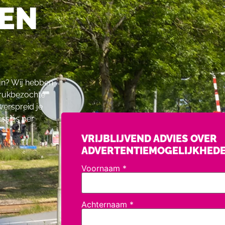
DEN
ijn? Wij hebben
 drukbezochte
verspreid je
ssies per
VRIJBLIJVEND ADVIES OVER
ADVERTENTIEMOGELIJKHED
Voornaam
*
Achternaam
*