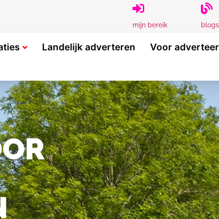
blogs
mijn bereik
aties
Landelijk adverteren
Voor advertee
OOR
N