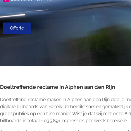
Offerte
Doeltreffende reclame in Alphen aan den Rijn
Doeltreffend reclame maken in Alphen aan den Rijn doe je m
digitale billboards van Bereik. Je bereikt snel en gemakkelijk 
groot publiek op een fijne manier. Wist je dat wij met onze 8 d
billboards in totaal 1.035.891 impressies per week bereiken?