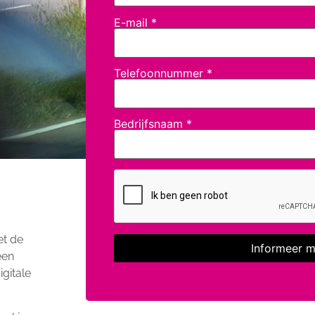
E-mail
*
Telefoonnummer
*
Bedrijfsnaam
*
et de
een
igitale