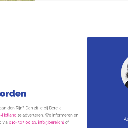
worden
n den Rijn? Dan zit je bij Bereik
d-Holland
te adverteren. We informeren en
A
p via
010-503 00 29
,
info@bereik.nl
of