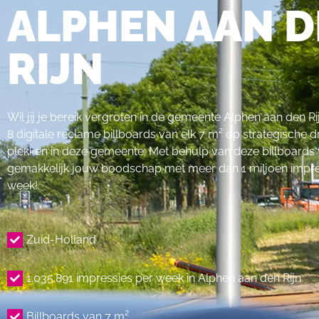
ALPHEN AAN 
RIJN
Wil jij je bereik vergroten in de gemeente Alphen aan den R
8 digitale reclame billboards van elk 7 m² op strategische
plekken in deze gemeente. Met behulp van deze billboards 
gemakkelijk jouw boodschap met meer dan 1 miljoen impre
week!
Zuid-Holland
1.035.891 impressies per week in Alphen aan den Rijn
Billboards van 7 m²