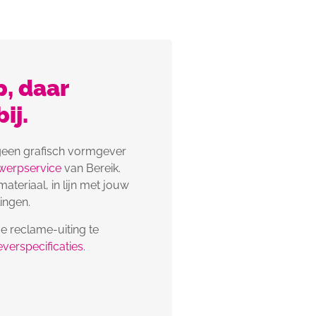
, daar
ij.
 geen grafisch vormgever
werpservice
van Bereik.
eriaal, in lijn met jouw
ingen.
je reclame-uiting te
everspecificaties
.