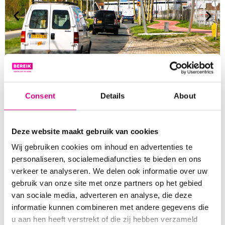
Consent
Details
About
SPEEL DIRECT IN OP
ACTUALITEITEN MET AANPASBARE
Deze website maakt gebruik van cookies
BILLBOARD RECLAME
Wij gebruiken cookies om inhoud en advertenties te
Met de
digitale billboard
reclame van Bereik kun je
personaliseren, socialemediafuncties te bieden en ons
gemakkelijk en snel inspelen op actuele ontwikkelingen.
verkeer te analyseren. We delen ook informatie over uw
Zo kun je bijvoorbeeld je reclame gemakkelijk aanpassen
gebruik van onze site met onze partners op het gebied
aan het weer, een themadag of een speciale actie. Dit kan
van sociale media, adverteren en analyse, die deze
je zelfs doen wanneer het jou uitkomt! Het is namelijk
informatie kunnen combineren met andere gegevens die
mogelijk toegang te krijgen tot ons online systeem
u aan hen heeft verstrekt of die zij hebben verzameld
‘MijnBereik’
zodat je zelf het ontwerp op het digitale