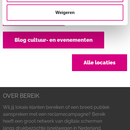
Weigeren
Contactpagina
Blog cultuur- en evenementen
Alle locaties
OVER BEREIK
Wil jij lokale klanten bereiken of een breed publiek
aanspreken met een reclamecampagne? Bereik
heeft een groot netwerk van digitale schermen
langs drukbezochte (snel)wegen in Nederland.