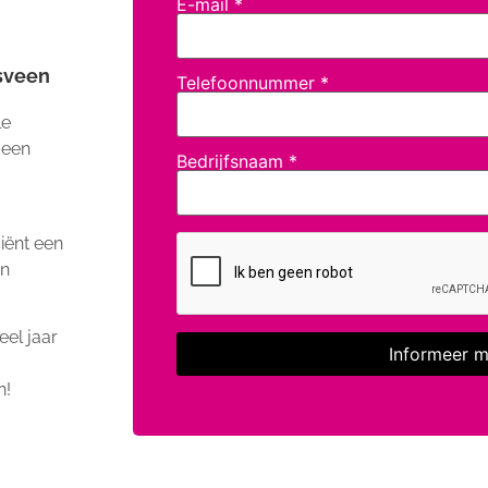
E-mail
*
sveen
Telefoonnummer
*
le
 een
Bedrijfsnaam
*
iënt een
in
el jaar
n!