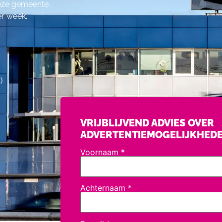
deze gemeente.
er week.
)
VRIJBLIJVEND ADVIES OVER
ADVERTENTIEMOGELIJKHED
Voornaam
*
Achternaam
*