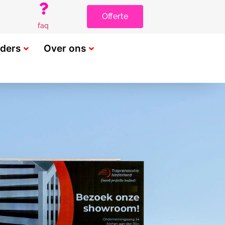
Offerte
faq
rders
Over ons