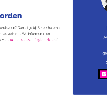
worden
rendsveen? Dan zit je bij Bereik helemaal
e adverteren. We informeren en
A
p via
010-503 00 29
,
info@bereik.nl
of
ga