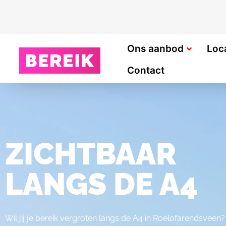
Ons aanbod
Loc
Contact
ZICHTBAAR
LANGS DE A4
Wil jij je bereik vergroten langs de A4 in Roelofarendsveen?