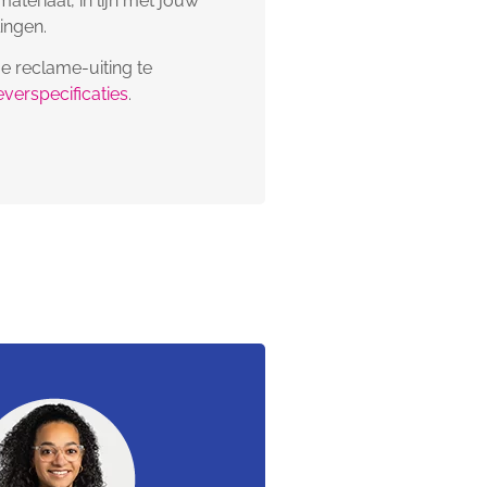
eriaal, in lijn met jouw
ingen.
je reclame-uiting te
everspecificaties
.