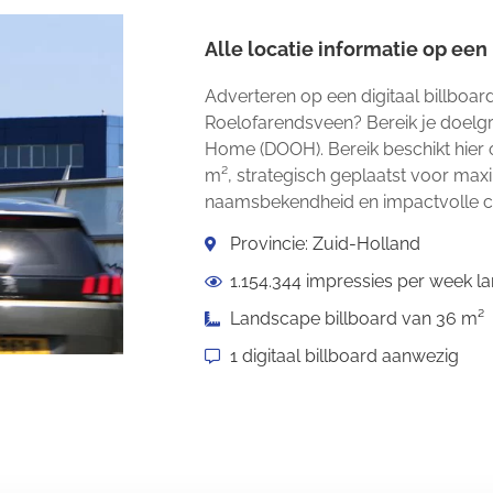
Alle locatie informatie op een r
Adverteren op een digitaal billboar
Roelofarendsveen? Bereik je doelgro
Home (DOOH). Bereik beschikt hier o
m², strategisch geplaatst voor maxi
naamsbekendheid en impactvolle 
Provincie: Zuid-Holland
1.154.344 impressies per week l
Landscape billboard van 36 m²
1 digitaal billboard aanwezig