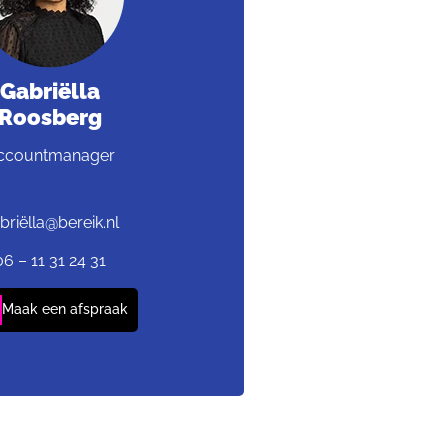
Gabriëlla
Roosberg
ccountmanager
briëlla@bereik.nl
06 – 11 31 24 31
Maak een afspraak