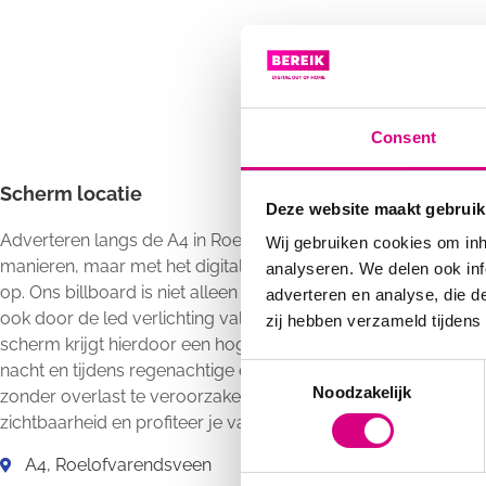
Consent
Scherm locatie
Deze website maakt gebruik
Adverteren langs de A4 in Roelofvarendsveen kan op divers
Wij gebruiken cookies om inh
manieren, maar met het digitale scherm van Bereik val je pas
analyseren. We delen ook inf
op. Ons billboard is niet alleen gevestigd op een drukke loca
adverteren en analyse, die d
ook door de led verlichting val je nog eens extra goed op. He
zij hebben verzameld tijdens
scherm krijgt hierdoor een hogere attentiewaarde en is ook i
nacht en tijdens regenachtige of bewolkte dagen goed zicht
Consent
Noodzakelijk
zonder overlast te veroorzaken. Zo ben je verzekerd van vee
Selection
zichtbaarheid en profiteer je van de kracht van herhaling.
A4, Roelofvarendsveen