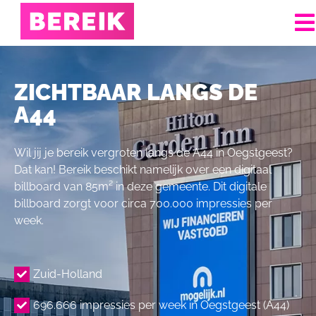
ZICHTBAAR LANGS DE
A44
Wil jij je bereik vergroten langs de A44 in Oegstgeest?
Dat kan! Bereik beschikt namelijk over een digitaal
billboard van 85m² in deze gemeente. Dit digitale
billboard zorgt voor circa 700.000 impressies per
week.
Zuid-Holland
696.666 impressies per week in Oegstgeest (A44)