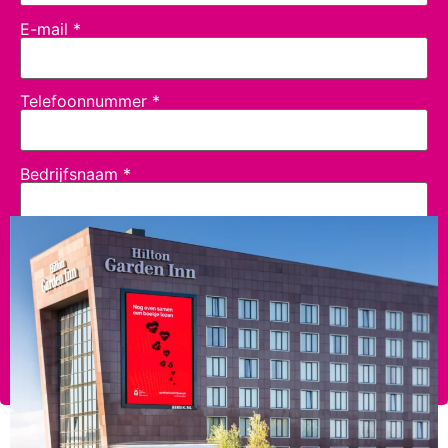
E-mail
*
Telefoonnummer
*
Bedrijfsnaam
*