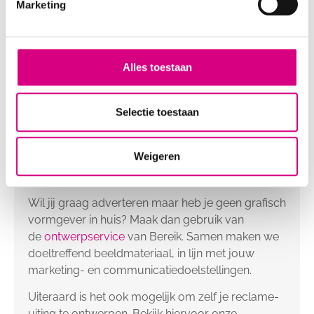
Marketing
Alles toestaan
Een goed ontwerp,
Selectie toestaan
daar helpen wij graag
Weigeren
bij.
Wil jij graag adverteren maar heb je geen grafisch
vormgever in huis? Maak dan gebruik van
de
ontwerpservice
van Bereik. Samen maken we
doeltreffend beeldmateriaal, in lijn met jouw
marketing- en communicatiedoelstellingen.
Uiteraard is het ook mogelijk om zelf je reclame-
uiting te ontwerpen. Bekijk hiervoor onze