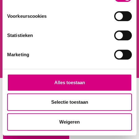
Voorkeurscookies
Statistieken
Marketing
Alles toestaan
OOK INTERESSANT:
Selectie toestaan
Ons Team
Weigeren