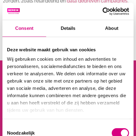
zorgen, zoals retargeting en
data gedreven campagnes
.
Bij Bereik maken we digitale buitenreclame graag
toegankelijk voor elke ondernemer. We denken graag met
je mee over welke
adverteermogelijkheid
het beste bij
Consent
Details
About
jouw onderneming past.
Deze website maakt gebruik van cookies
Wij gebruiken cookies om inhoud en advertenties te
personaliseren, socialemediafuncties te bieden en ons
verkeer te analyseren. We delen ook informatie over uw
gebruik van onze site met onze partners op het gebied
van sociale media, adverteren en analyse, die deze
informatie kunnen combineren met andere gegevens die
u aan hen heeft verstrekt of die zij hebben verzameld
tijdens uw gebruik van hun diensten.
Consent
Noodzakelijk
Selection