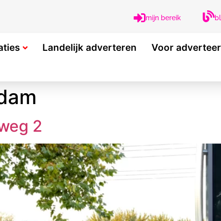
b
mijn bereik
aties
Landelijk adverteren
Voor advertee
rdam
nweg 2