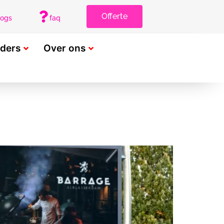
Offerte
logs
faq
rders
Over ons