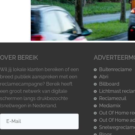
OVER BEREIK
ADVERTEERM
Wil jij lokale klanten bereiken of een
Buitenreclame
breed publiek aanspreken met een
Abri
reclamecampagne? Bereik heeft
Billboard
een groot netwerk van digitale
Lichtmast recl
schermen langs drukbezochte
Reclamezuil
(snel)wegen in Nederland.
Mediamix
Out Of Home r
Out Of Home ad
Snelwegreclam
Blogs