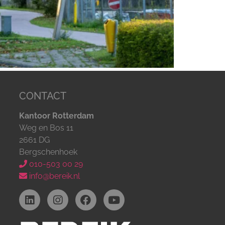
CONTACT
Kantoor Rotterdam
Weg en Bos 11
2661 DG
Bergschenhoek
010-503 00 29
info@bereik.nl