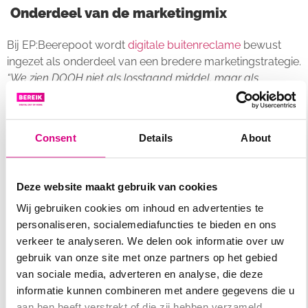
Onderdeel van de marketingmix
Bij EP:Beerepoot wordt
digitale buitenreclame
bewust
ingezet als onderdeel van een bredere marketingstrategie.
“We zien DOOH niet als losstaand middel, maar als
aanvulling op onze andere communicatiekanalen. Het
draagt bij aan de zichtbaarheid van lopende acties en zorgt
dat (potentiële) klanten zich bewust worden van ons
Consent
Details
About
aanbod. Uiteindelijk gaat het om het samenspel van alle
uitingen, de ‘speldenprikjes’ die mensen richting een
aankoop bewegen. Ik ben ervan overtuigd dat de digitale
Deze website maakt gebruik van cookies
borden van Bereik daar een positieve bijdrage aan leveren.”
Wij gebruiken cookies om inhoud en advertenties te
personaliseren, socialemediafuncties te bieden en ons
Herkenning en reacties
verkeer te analyseren. We delen ook informatie over uw
gebruik van onze site met onze partners op het gebied
Dat de campagnes effect hebben, merkt EP:Beerepoot
van sociale media, adverteren en analyse, die deze
ook aan de reacties uit de markt.
“We krijgen regelmatig
informatie kunnen combineren met andere gegevens die u
leuke reacties, zowel van collega’s als van zakelijke relaties.
aan hen heeft verstrekt of die zij hebben verzameld