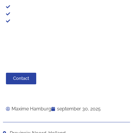
1.066.994 impressies
12 m² + 48 m² landscape billboards
Flexibele regionale zichtbaarheid in Hoorn
Benieuwd wat digitale zichtbaarheid voor jouw bedrijf
kan betekenen? Neem vrijblijvend contact op met onze
specialisten en laat je adviseren.
Contact
Maxime Hamburg
september 30, 2025