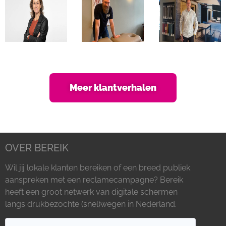
Bekijk
Bekijk
Bekijk
hier
hier
hier
Meer klantverhalen
OVER BEREIK
Wil jij lokale klanten bereiken of een breed publiek
aanspreken met een reclamecampagne? Bereik
heeft een groot netwerk van digitale schermen
langs drukbezochte (snel)wegen in Nederland.