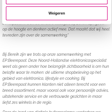
Over de samenwerking met Bereik is Mark uitgesproken
positief.
“Het contact verloopt altijd prettig. Zelf heb ik veel
Weigeren
contact met Naomi en zij is altijd bereikbaar en
behulpzaam. Ook de andere collega’s bij Bereik zijn goed
op de hoogte en denken actief mee. Dat maakt dat wij heel
tevreden zijn over de samenwerking.”
Bij Bereik zijn we trots op onze samenwerking met
EP:Beerepoot. Deze Noord-Hollandse elektronicaspecialist
weet als geen ander hoe belangrijk zichtbaarheid is om hun
belofte waar te maken: dé ultieme shopbeleving op het
gebied van elektronica, lifestyle en cooking. Bij
EP:Beerepoot kunnen klanten niet alleen terecht voor een
breed assortiment, maar vooral ook voor persoonlijk advies,
uitstekende service en de vertrouwde gezichten in maar
liefst zes winkels in de regio.