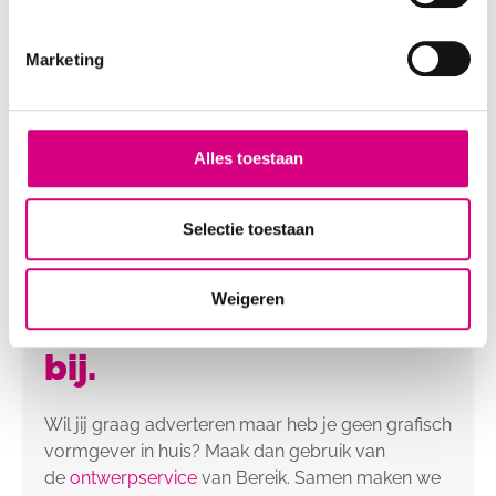
Marketing
Alles toestaan
Selectie toestaan
Een goed ontwerp,
Weigeren
daar helpen wij graag
bij.
Wil jij graag adverteren maar heb je geen grafisch
vormgever in huis? Maak dan gebruik van
de
ontwerpservice
van Bereik. Samen maken we