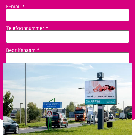
E-mail
*
Telefoonnummer
*
Bedrijfsnaam
*