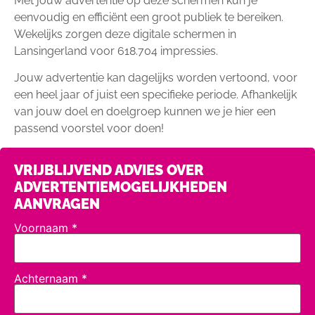
Met jouw advertentie op deze schermen kun je
eenvoudig en efficiënt een groot publiek te bereiken.
Wekelijks zorgen deze digitale schermen in
Lansingerland voor 618.704 impressies.
Jouw advertentie kan dagelijks worden vertoond, voor
een heel jaar of juist een specifieke periode. Afhankelijk
van jouw doel en doelgroep kunnen we je hier een
passend voorstel voor doen!
VRIJBLIJVEND ADVIES OVER
ADVERTENTIEMOGELIJKHEDEN
AANVRAGEN
Voornaam
*
Achternaam
*