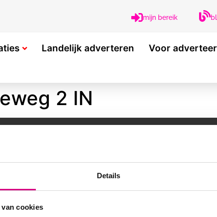
b
mijn bereik
aties
Landelijk adverteren
Voor advertee
leweg 2 IN
OGELIJKHEDEN
POPULAIRE LOCATIES
Alphen aan den Rijn
Breda
Details
Capelle a/d IJssel
ame
Hoorn
Spijkenisse
 van cookies