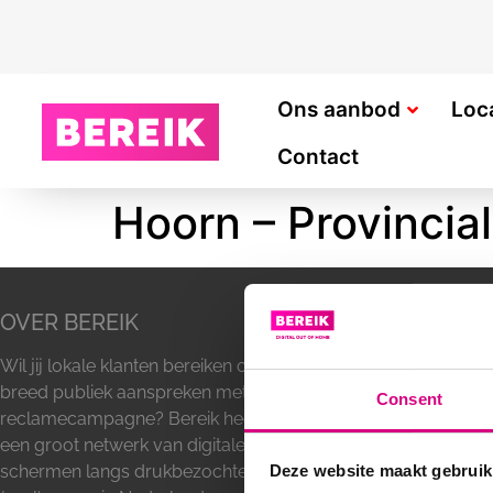
Ons aanbod
Loc
Contact
Hoorn – Provincia
OVER BEREIK
ADVERTEERM
Wil jij lokale klanten bereiken of een
Buitenreclame
breed publiek aanspreken met een
Abri
Consent
reclamecampagne? Bereik heeft
Billboard
een groot netwerk van digitale
Lichtmast recl
schermen langs drukbezochte
Reclamezuil
Deze website maakt gebruik