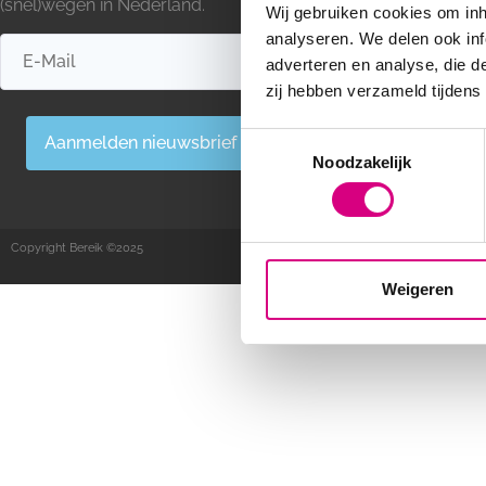
(snel)wegen in Nederland.
Mediamix
Wij gebruiken cookies om inh
Out Of Home r
analyseren. We delen ook inf
Out Of Home ad
adverteren en analyse, die d
Snelwegreclam
zij hebben verzameld tijdens
Blogs
Consent
Aanmelden nieuwsbrief
Noodzakelijk
Selection
Copyright Bereik ©2025
Weigeren