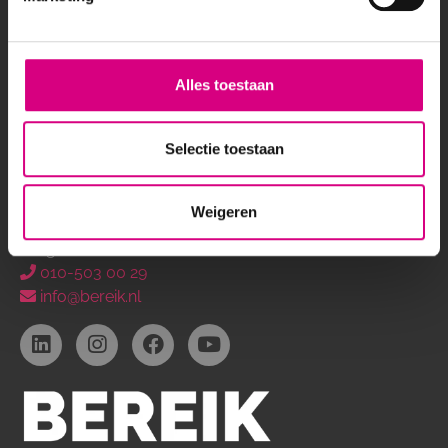
Capelle a/d IJssel
Hoorn
Spijkenisse
Zwijndrecht
Alles toestaan
Bekijk alle locaties
CONTACT
Selectie toestaan
Kantoor Rotterdam
Weg en Bos 11
Weigeren
2661 DG
Bergschenhoek
010-503 00 29
info@bereik.nl