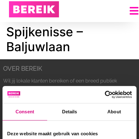
Spijkenisse –
Baljuwlaan
OVER BEREIK
Wil jij lokale klanten bereiken of een breed publiek
aanspreken met een reclamecampagne? Bereik
heeft een groot netwerk van digitale schermen
langs drukbezochte (snel)wegen in Nederland.
Consent
Details
About
Deze website maakt gebruik van cookies