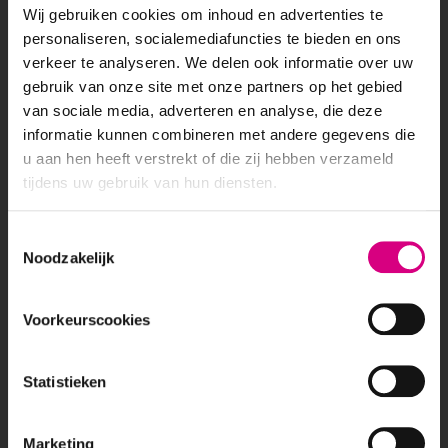
Aanmelden nieuwsbrief
Wij gebruiken cookies om inhoud en advertenties te
personaliseren, socialemediafuncties te bieden en ons
verkeer te analyseren. We delen ook informatie over uw
ADVERTEERMOGELIJKHEDEN
gebruik van onze site met onze partners op het gebied
van sociale media, adverteren en analyse, die deze
Buitenreclame
informatie kunnen combineren met andere gegevens die
Abri
u aan hen heeft verstrekt of die zij hebben verzameld
Billboard
tijdens uw gebruik van hun diensten.
Lichtmast reclame
Reclamezuil
Consent
Mediamix
Noodzakelijk
Selection
Out Of Home reclame
Out Of Home advertising
Snelwegreclame
Voorkeurscookies
Blogs
POPULAIRE LOCATIES
Statistieken
Alphen aan den Rijn
Breda
Marketing