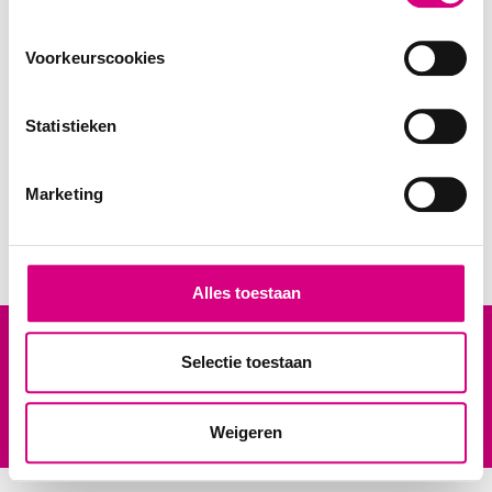
Voorkeurscookies
Statistieken
Snel, eenvoudig en efficiënt een groot publiek bereiken
88.467 impressies per week
Marketing
8 m² landscape billboard
BEKIJK ALLE BILLBOARDS IN ROOSENDAAL
Alles toestaan
Gabriëlla Roosberg
Selectie toestaan
Accountmanager
Maak een afspraak
Gabriella@bereik.nl
06 – 11 31 24 31
Weigeren