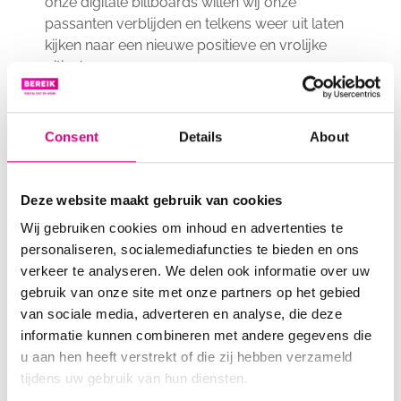
onze digitale billboards willen wij onze
passanten verblijden en telkens weer uit laten
kijken naar een nieuwe positieve en vrolijke
uiting’.
Consent
Details
About
Deze website maakt gebruik van cookies
Wij gebruiken cookies om inhoud en advertenties te
personaliseren, socialemediafuncties te bieden en ons
verkeer te analyseren. We delen ook informatie over uw
gebruik van onze site met onze partners op het gebied
van sociale media, adverteren en analyse, die deze
informatie kunnen combineren met andere gegevens die
u aan hen heeft verstrekt of die zij hebben verzameld
WEKELIJKS NIEUWE 'OLLI-
tijdens uw gebruik van hun diensten.
UITINGEN'