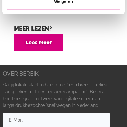
Weigeren
010-503 00 29, te mailen naar:
info@bereik.nl
of
vul ons
contactformulier
in.
MEER LEZEN?
Lees meer
OVER BEREIK
Wil jij lokale klanten bereiken of een breed publiek
aanspreken met een reclamecampagne? Bereik
heeft een groot netwerk van digitale schermen
langs drukbezochte (snel)wegen in Nederland.