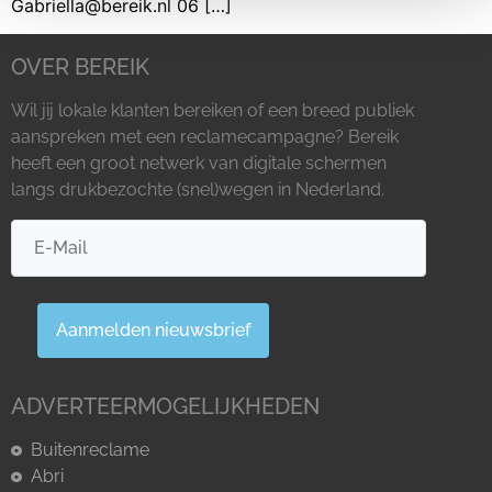
Gabriella@bereik.nl 06 […]
OVER BEREIK
Wil jij lokale klanten bereiken of een breed publiek
aanspreken met een reclamecampagne? Bereik
heeft een groot netwerk van digitale schermen
langs drukbezochte (snel)wegen in Nederland.
Aanmelden nieuwsbrief
ADVERTEERMOGELIJKHEDEN
Buitenreclame
Abri