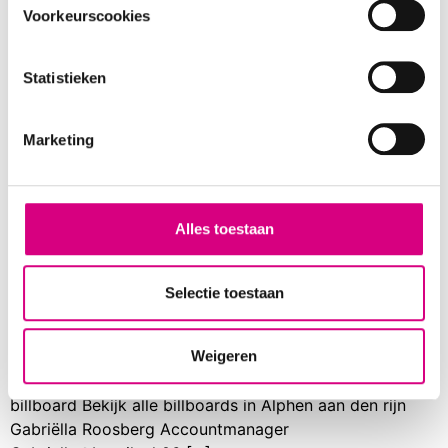
Voorkeurscookies
Statistieken
Marketing
Alles toestaan
Alphen aan den Rijn Eisenhowerlaan IN & UIT Alphen a/d
Selectie toestaan
Rijn – Eisenhouwerlaan IN Alphen a/d Rijn –
Eisenhouwerlaan UIT Snel, eenvoudig en efficiënt een
groot publiek bereiken Totaal aantal impressies per
Weigeren
week: 544.215 (IN 308.745, UIT 235.469) 7 m² portrait
billboard Bekijk alle billboards in Alphen aan den rijn
Gabriëlla Roosberg Accountmanager