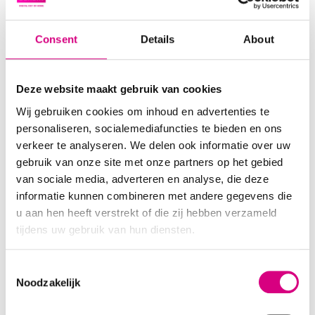
Consent
Details
About
Deze website maakt gebruik van cookies
Wij gebruiken cookies om inhoud en advertenties te
personaliseren, socialemediafuncties te bieden en ons
verkeer te analyseren. We delen ook informatie over uw
Alphen aan den rijn Goudse schouw in & UIT Alphen a/d
gebruik van onze site met onze partners op het gebied
Rijn – Goudse Schouw IN Alphen a/d Rijn – Goudse
van sociale media, adverteren en analyse, die deze
Schouw UIT Snel, eenvoudig en efficiënt een groot
informatie kunnen combineren met andere gegevens die
publiek bereiken Totaal aantal impressies per week:
u aan hen heeft verstrekt of die zij hebben verzameld
124.356 (IN 56.553, UIT 67.803) 7 m² portrait billboard
tijdens uw gebruik van hun diensten.
Bekijk alle billboards in Alphen aan den Rijn Gabriëlla
Roosberg […]
Consent
Alphen aan den Rijn –
Noodzakelijk
Selection
Eisenhowerlaan IN & UIT