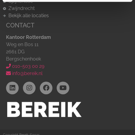
Spijkenisse
Zwijndrecht
Bekijk alle locaties
CONTACT
Kantoor Rotterdam
Weg en Bos 11
2661 DG
Bergschenhoek
010-503 00 29
info@bereik.nl
Copyright Bereik ©2025