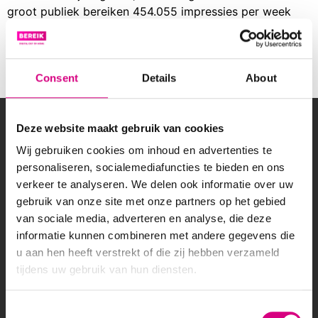
groot publiek bereiken 454.055 impressies per week
24 m² landscape billboard Bekijk alle billboards in Oud-
Beijerland Gabriëlla Roosberg Accountmanager
Gabriella@bereik.nl 06 – 11 31 24 31 Maak een afspraak
Consent
Details
About
Maak een afspraak
OVER BEREIK
Deze website maakt gebruik van cookies
Wil jij lokale klanten bereiken of een breed publiek
Wij gebruiken cookies om inhoud en advertenties te
aanspreken met een reclamecampagne? Bereik
personaliseren, socialemediafuncties te bieden en ons
heeft een groot netwerk van digitale schermen
verkeer te analyseren. We delen ook informatie over uw
langs drukbezochte (snel)wegen in Nederland.
gebruik van onze site met onze partners op het gebied
van sociale media, adverteren en analyse, die deze
informatie kunnen combineren met andere gegevens die
u aan hen heeft verstrekt of die zij hebben verzameld
tijdens uw gebruik van hun diensten.
Aanmelden nieuwsbrief
Consent