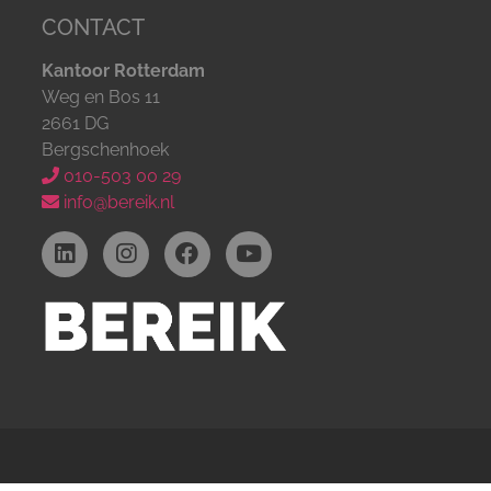
CONTACT
Kantoor Rotterdam
Weg en Bos 11
2661 DG
Bergschenhoek
010-503 00 29
info@bereik.nl