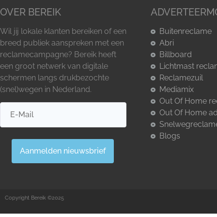
OVER BEREIK
ADVERTEERM
Wil jij lokale klanten bereiken of een
Buitenreclame
breed publiek aanspreken met een
Abri
reclamecampagne? Bereik heeft
Billboard
een groot netwerk van digitale
Lichtmast recl
schermen langs drukbezochte
Reclamezuil
(snel)wegen in Nederland.
Mediamix
Out Of Home r
Out Of Home ad
Snelwegreclam
Blogs
Aanmelden nieuwsbrief
Copyright Bereik ©2025