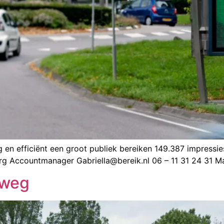
en efficiënt een groot publiek bereiken 149.387 impressies 
sberg Accountmanager Gabriella@bereik.nl 06 – 11 31 24 3
dweg