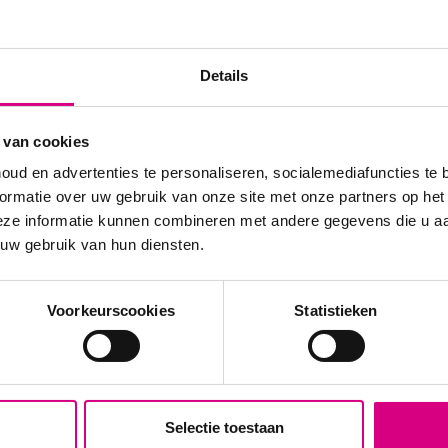
iciënt een groot publiek bereiken 104.131 impressies per w
sberg Accountmanager Gabriella@bereik.nl 06 – 11 31 24 3
Details
geweg
 van cookies
oud en advertenties te personaliseren, socialemediafuncties te 
ormatie over uw gebruik van onze site met onze partners op het
eze informatie kunnen combineren met andere gegevens die u aan
 uw gebruik van hun diensten.
Voorkeurscookies
Statistieken
Selectie toestaan