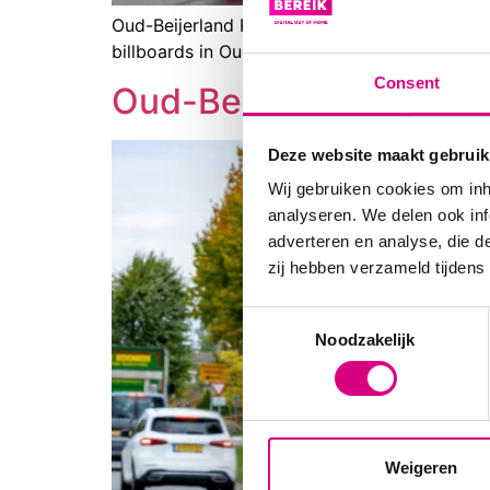
Oud-Beijerland Randweg Snel, eenvoudig en eff
billboards in Oud-Beijerland Gabriëlla Roo
Consent
Oud-Beijerland – Lan
Deze website maakt gebruik
Wij gebruiken cookies om inh
analyseren. We delen ook inf
adverteren en analyse, die d
zij hebben verzameld tijdens
Consent
Noodzakelijk
Selection
Weigeren