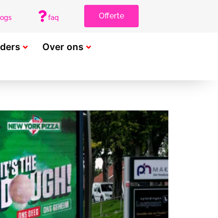
Offerte
logs
faq
rders
Over ons