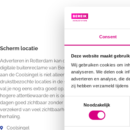
Consent
Scherm locatie
Deze website maakt gebruik
Adverteren in Rotterdam kan op diverse manieren, maar met
Wij gebruiken cookies om inh
digitale buitenreclame van Bereik val je pas echt op. Ons bil
analyseren. We delen ook inf
aan de Coolsingel is niet alleen gevestigd op één van de
adverteren en analyse, die d
drukstbezochte locaties in de stad, maar ook door de led ver
zij hebben verzameld tijdens
val je nog eens extra goed op. De schermen krijgen hierdoor
hogere attentiewaarde en is ook tijdens regenachtige of bew
Consent
dagen goed zichtbaar zonder overlast te veroorzaken. Zo be
Noodzakelijk
Selection
verzekerd van veel zichtbaarheid en profiteer je van de krach
herhaling.
Coolsingel