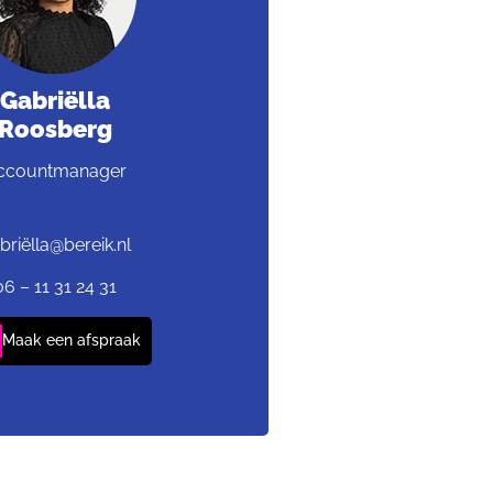
Gabriëlla
Roosberg
ccountmanager
briëlla@bereik.nl
06 – 11 31 24 31
Maak een afspraak