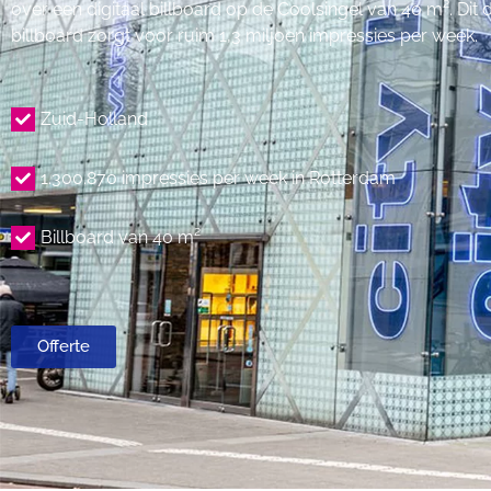
over een digitaal billboard op de Coolsingel van 40 m². Dit d
billboard zorgt voor ruim 1,3 miljoen impressies per week.
Zuid-Holland
1.300.870 impressies per week in Rotterdam
Billboard van 40 m²
Offerte