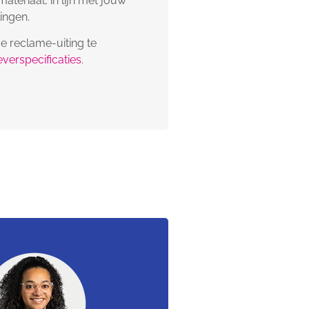
eriaal, in lijn met jouw
ingen.
je reclame-uiting te
everspecificaties
.