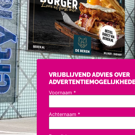
igitale
VRIJBLIJVEND ADVIES OVER
ADVERTENTIEMOGELIJKHED
Voornaam
*
Achternaam
*