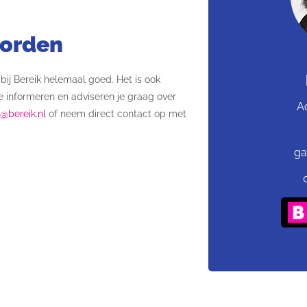
worden
 bij Bereik helemaal goed. Het is ook
 informeren en adviseren je graag over
A
o@bereik.nl
of neem direct contact op met
ga