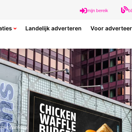
b
mijn bereik
aties
Landelijk adverteren
Voor advertee
chikt namelijk