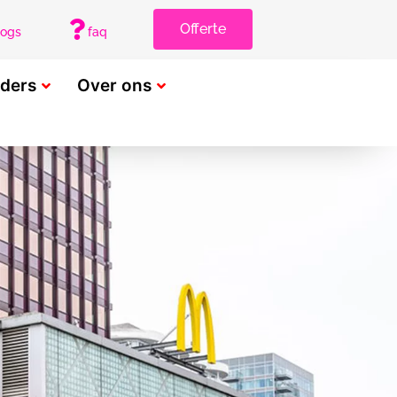
Offerte
logs
faq
rders
Over ons