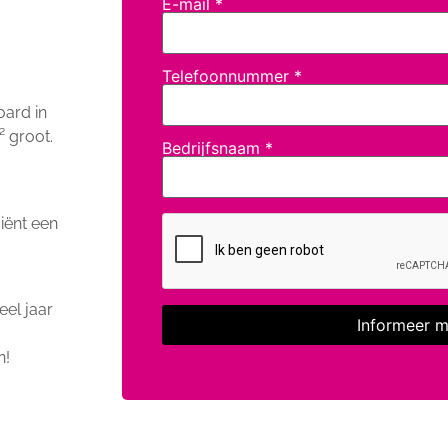
E-mail
*
Telefoonnummer
*
oard in
 groot.
Bedrijfsnaam
*
iënt een
el jaar
n!