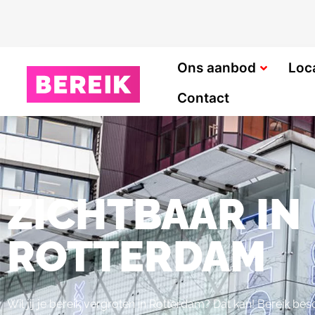
Ons aanbod
Loc
Contact
ZICHTBAAR IN
ROTTERDAM
Wil jij je bereik vergroten in Rotterdam? Dat kan! Bereik bes