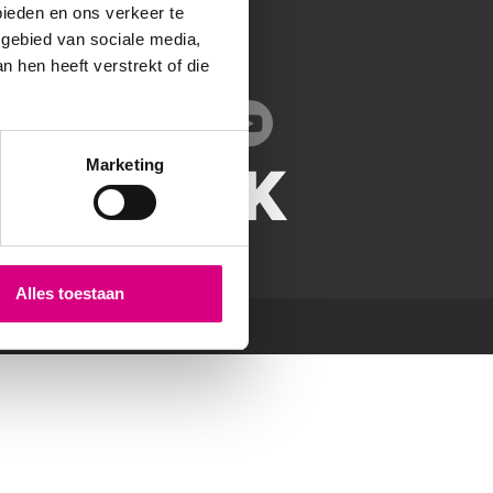
bieden en ons verkeer te
Bergschenhoek
 gebied van sociale media,
010-503 00 29
 hen heeft verstrekt of die
info@bereik.nl
Marketing
Alles toestaan