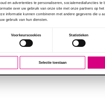
oud en advertenties te personaliseren, socialemediafuncties te 
ame
Hoorn
ormatie over uw gebruik van onze site met onze partners op het
Spijkenisse
eze informatie kunnen combineren met andere gegevens die u aan
Zwijndrecht
 uw gebruik van hun diensten.
eclame
Bekijk alle locaties
vertising
e
Voorkeurscookies
Statistieken
Selectie toestaan