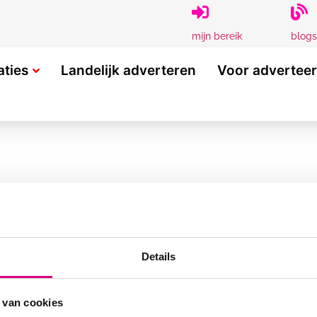
blogs
mijn bereik
aties
Landelijk adverteren
Voor advertee
Read More
OGELIJKHEDEN
POPULAIRE LOCATIES
Details
Alphen aan den Rijn
Breda
 van cookies
Capelle a/d IJssel