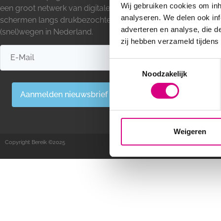
Wij gebruiken cookies om inh
een groot netwerk van digitale
Lichtmast recl
analyseren. We delen ook inf
schermen langs drukbezochte
Reclamezuil
adverteren en analyse, die d
(snel)wegen in Nederland.
Mediamix
zij hebben verzameld tijdens
Out Of Home r
Out Of Home ad
Consent
Snelwegreclam
Noodzakelijk
Selection
Blogs
Aanmelden nieuwsbrief
Weigeren
Copyright Bereik ©2025