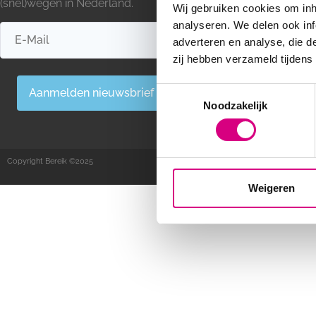
(snel)wegen in Nederland.
Mediamix
Wij gebruiken cookies om inh
Out Of Home r
analyseren. We delen ook inf
Out Of Home ad
adverteren en analyse, die d
Snelwegreclam
zij hebben verzameld tijdens
Blogs
Consent
Aanmelden nieuwsbrief
Noodzakelijk
Selection
Copyright Bereik ©2025
Weigeren