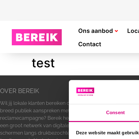
Ons aanbod
Loc
Contact
test
OVER BEREIK
ADVERTEERM
Wil jij lokale klanten bereiken of een
Buitenreclame
breed publiek aanspreken met een
Abri
Consent
reclamecampagne? Bereik heeft
Billboard
een groot netwerk van digitale
Lichtmast recl
schermen langs drukbezochte
Reclamezuil
Deze website maakt gebruik