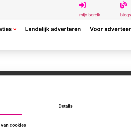
blogs
mijn bereik
aties
Landelijk adverteren
Voor advertee
OGELIJKHEDEN
POPULAIRE LOCATIES
Alphen aan den Rijn
Breda
Details
Capelle a/d IJssel
ame
Hoorn
Spijkenisse
 van cookies