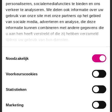
personaliseren, socialemediafuncties te bieden en ons
ADVERTEERMOGELIJKHEDEN
verkeer te analyseren. We delen ook informatie over uw
gebruik van onze site met onze partners op het gebied
Buitenreclame
van sociale media, adverteren en analyse, die deze
Abri
informatie kunnen combineren met andere gegevens die
Billboard
u aan hen heeft verstrekt of die zij hebben verzameld
Lichtmast reclame
tijdens uw gebruik van hun diensten.
Reclamezuil
Mediamix
Consent
Out Of Home reclame
Noodzakelijk
Selection
Out Of Home advertising
Snelwegreclame
Blogs
Voorkeurscookies
POPULAIRE LOCATIES
Statistieken
Alphen aan den Rijn
Breda
Capelle a/d IJssel
Marketing
Hoorn