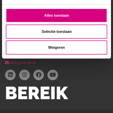
Spijkenisse
Zwijndrecht
Bekijk alle locaties
Alles toestaan
CONTACT
Selectie toestaan
Kantoor Rotterdam
Weg en Bos 11
2661 DG
Weigeren
Bergschenhoek
010-503 00 29
info@bereik.nl