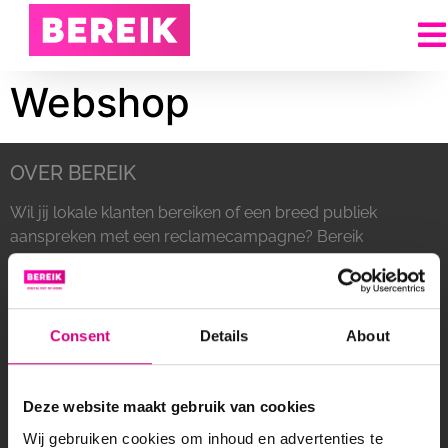
Webshop
OVER BEREIK
Wil jij lokale klanten bereiken of een breed publiek
aanspreken met een reclamecampagne? Bereik
heeft een groot netwerk van digitale schermen
langs drukbezochte (snel)wegen in Nederland.
Consent
Details
About
Deze website maakt gebruik van cookies
Aanmelden nieuwsbrief
Wij gebruiken cookies om inhoud en advertenties te