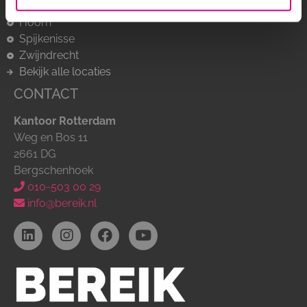
Capelle a/d IJssel
Hoorn
Spijkenisse
Zwijndrecht
Bekijk alle locaties
CONTACT
Kantoor Rotterdam
Weg en Bos 11
2661 DG
Bergschenhoek
010-503 00 29
info@bereik.nl