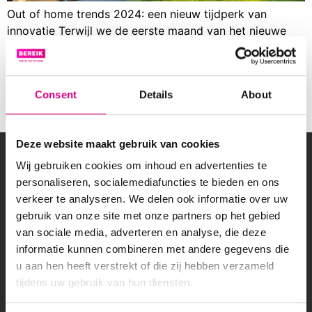
Out of home trends 2024: een nieuw tijdperk van
innovatie Terwijl we de eerste maand van het nieuwe
jaar bijna achter ons laten, richten we onze blik op de
opwindende toekomst van outdoor advertising (OOH)
in 2024. Het afgelopen jaar bleek wederom een
Consent
Details
About
recordjaar te zijn voor OOH, en de vooruitzichten voor
dit jaar zijn […]
Deze website maakt gebruik van cookies
OVER BEREIK
Wij gebruiken cookies om inhoud en advertenties te
Wil jij lokale klanten bereiken of een breed publiek
personaliseren, socialemediafuncties te bieden en ons
aanspreken met een reclamecampagne? Bereik
verkeer te analyseren. We delen ook informatie over uw
heeft een groot netwerk van digitale schermen
gebruik van onze site met onze partners op het gebied
langs drukbezochte (snel)wegen in Nederland.
van sociale media, adverteren en analyse, die deze
informatie kunnen combineren met andere gegevens die
u aan hen heeft verstrekt of die zij hebben verzameld
tijdens uw gebruik van hun diensten.