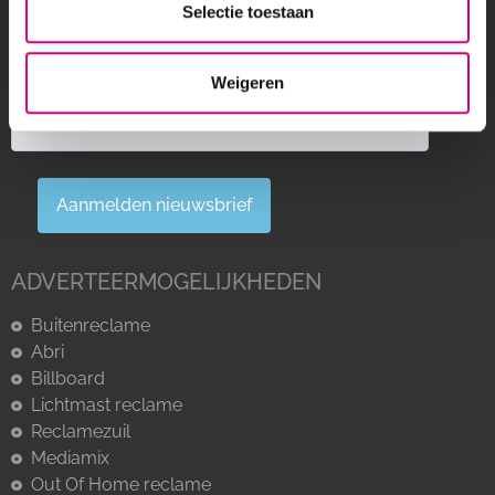
aanspreken met een reclamecampagne? Bereik
Selectie toestaan
heeft een groot netwerk van digitale schermen
langs drukbezochte (snel)wegen in Nederland.
Weigeren
Aanmelden nieuwsbrief
ADVERTEERMOGELIJKHEDEN
Buitenreclame
Abri
Billboard
Lichtmast reclame
Reclamezuil
Mediamix
Out Of Home reclame