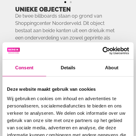
UNIEKE OBJECTEN
De twee billboards staan op grond van
Shoppingcenter Noorderveld. Dit object
bestaat aan beide kanten uit een drieluik met
een onderverdeling van zowel geprinte als
digitale reclame. De bovenste en onderste
vlakken (print) blijven in het beheer van
Shoppingcenter Noorderveld. De middelste
digitale schermen aan beide zijden vallen
Consent
Details
About
onder het beheer van Bereik. De schermen
hebben beide een formaat van maar liefst 34
m².
Deze website maakt gebruik van cookies
Wij gebruiken cookies om inhoud en advertenties te
DRUKBEZOCHTE LOCATIE
personaliseren, socialemediafuncties te bieden en ons
De billboards zijn niet alleen gelegen naast
verkeer te analyseren. We delen ook informatie over uw
Shoppingcenter Noorderveld maar grenzen
gebruik van onze site met onze partners op het gebied
ook aan de N246. Hierdoor bereiken deze
van sociale media, adverteren en analyse, die deze
schermen samen maar liefst 450.000
informatie kunnen combineren met andere gegevens die