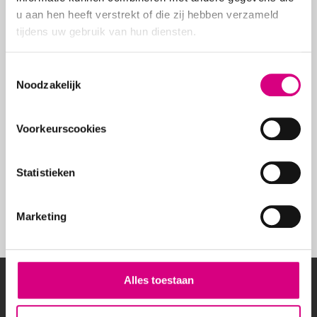
passanten per week. De schermen zijn goed
u aan hen heeft verstrekt of die zij hebben verzameld
zichtbaar vanaf beide rijrichtingen. Een enorm
tijdens uw gebruik van hun diensten.
voordeel, gezien deze provinciale weg door
een groot aantal mensen gebruikt wordt voor
Consent
woon-werk verkeer richting Amsterdam of
Noodzakelijk
Selection
Alkmaar.
Voorkeurscookies
ADVERTEREN IN WORMERVEER?
NEEM VRIJBLIJVEND CONTACT MET
ONS OP
Statistieken
Contact
Marketing
OVER BEREIK
Alles toestaan
Wil jij lokale klanten bereiken of een breed publiek