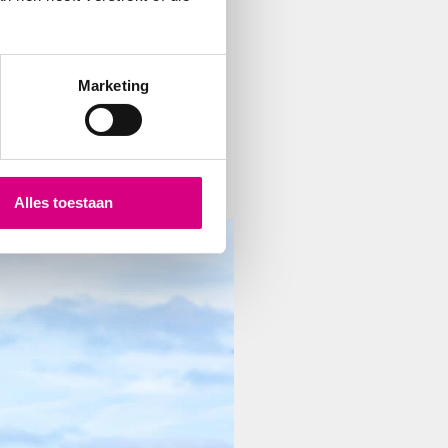
ifieke straten of gebouwen
Marketing
g en actueel is, met
Alles toestaan