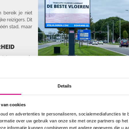
 bereik je niet
e reizigers. Dit
 één stad, maar
RHEID
odat mensen in
neer ze zoeken
door een Google
Details
 van cookies
oud en advertenties te personaliseren, socialemediafuncties te 
ormatie over uw gebruik van onze site met onze partners op het
edIn om content te maken die écht inspeelt op lokale gebeurt
eze informatie kunnen combineren met andere gegevens die u aan