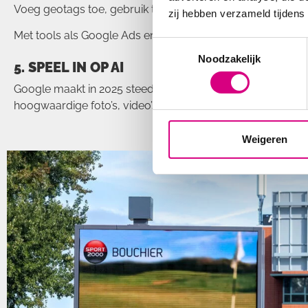
Voeg geotags toe, gebruik trending lokale hashtags en rea
zij hebben verzameld tijdens
Met tools als Google Ads en Meta Ads kun je nog specifie
Consent
Noodzakelijk
Selection
5. SPEEL IN OP AI
Google maakt in 2025 steeds meer gebruik van AI om lokale 
hoogwaardige foto’s, video’s en geautomatiseerde antwoo
Weigeren