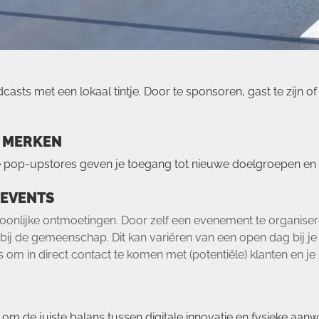
ts met een lokaal tintje. Door te sponsoren, gast te zijn of 
E MERKEN
pop-upstores geven je toegang tot nieuwe doelgroepen en ve
 EVENTS
soonlijke ontmoetingen. Door zelf een evenement te organiser
t bij de gemeenschap. Dit kan variëren van een open dag bij j
ns om in direct contact te komen met (potentiële) klanten en j
 om de juiste balans tussen digitale innovatie en fysieke aa