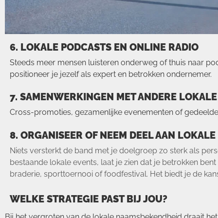
6. LOKALE PODCASTS EN ONLINE RADIO
Steeds meer mensen luisteren onderweg of thuis naar podcas
positioneer je jezelf als expert en betrokken ondernemer.
7. SAMENWERKINGEN MET ANDERE LOKAL
Cross-promoties, gezamenlijke evenementen of gedeelde 
8. ORGANISEER OF NEEM DEEL AAN LOKALE
Niets versterkt de band met je doelgroep zo sterk als per
bestaande lokale events, laat je zien dat je betrokken ben
braderie, sporttoernooi of foodfestival. Het biedt je de ka
WELKE STRATEGIE PAST BIJ JOU?
Bij het vergroten van de lokale naamsbekendheid draait het