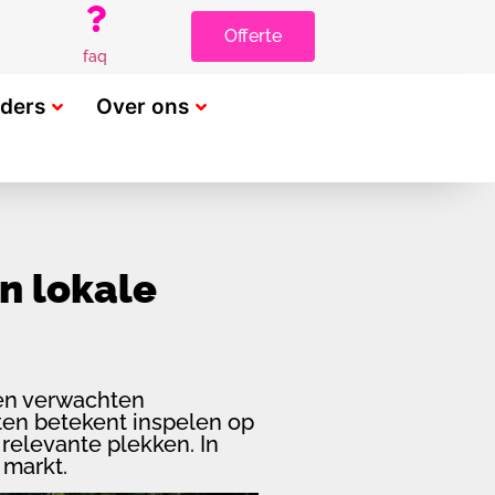
Offerte
faq
rders
Over ons
an lokale
ten verwachten
ten betekent inspelen op
 relevante plekken. In
 markt.