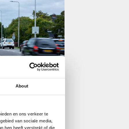
About
bieden en ons verkeer te
 gebied van sociale media,
enissen, nieuws en cultuur.
 hen heeft verstrekt of die