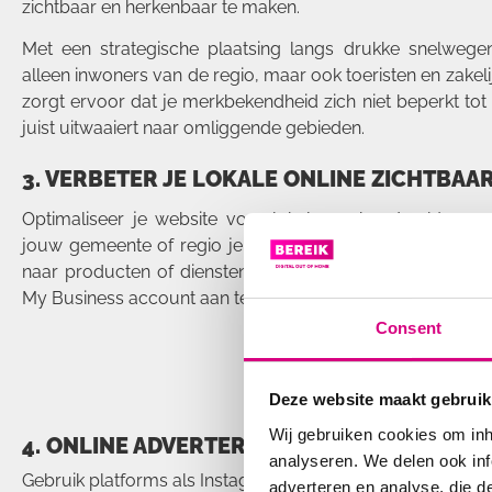
zichtbaar en herkenbaar te maken.
Met een strategische plaatsing langs drukke snelwegen
alleen inwoners van de regio, maar ook toeristen en zakelijk
zorgt ervoor dat je merkbekendheid zich niet beperkt tot
juist uitwaaiert naar omliggende gebieden.
3. VERBETER JE LOKALE ONLINE ZICHTBAA
Optimaliseer je website voor lokale zoekopdrachten, z
jouw gemeente of regio je makkelijk kunnen vinden wan
naar producten of diensten die jij aanbiedt. Dit kan al 
My Business account aan te maken.
Consent
Deze website maakt gebruik
Wij gebruiken cookies om inh
4. ONLINE ADVERTEREN
analyseren. We delen ook inf
Gebruik platforms als Instagram, TikTok, Facebook en Link
adverteren en analyse, die d