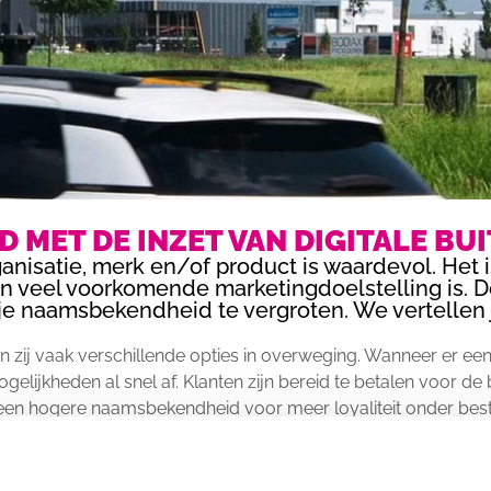
 MET DE INZET VAN DIGITALE BU
isatie, merk en/of product is waardevol. Het i
veel voorkomende marketingdoelstelling is. Do
 je naamsbekendheid te vergroten. We vertellen 
en zij vaak verschillende opties in overweging. Wanneer er ee
gelijkheden al snel af. Klanten zijn bereid te betalen voor d
gt een hogere naamsbekendheid voor meer loyaliteit onder bes
SBEKENDHEID?
jn. Met name massamedia worden ingezet om naamsbekendheid 