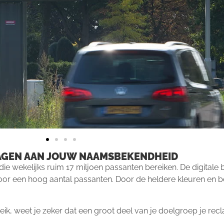
RAGEN AAN JOUW NAAMSBEKENDHEID
die wekelijks ruim 17 miljoen passanten bereiken.
De digitale 
voor een hoog aantal passanten. Door de heldere kleuren en
eik, weet je zeker dat een groot deel van je doelgroep je recl