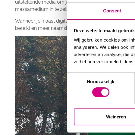
uitstekende media om je naam herhaaldelijk onder de a
massamedium in te zetten.
Consent
Wanneer je, naast digitale billboards, andere kanalen
bereikt en meer naamsbekendheid genereert.
Deze website maakt gebruik
Wij gebruiken cookies om inh
analyseren. We delen ook inf
adverteren en analyse, die d
zij hebben verzameld tijdens
Consent
Noodzakelijk
Selection
Weigeren