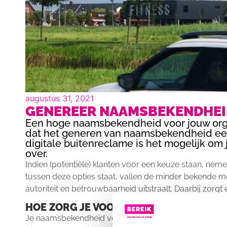
augustus 31, 2021
GENEREER NAAMSBEKENDHEID
Een hoge naamsbekendheid voor jouw organ
dat het generen van naamsbekendheid een 
digitale buitenreclame is het mogelijk om
over.
Indien (potentiële) klanten voor een keuze staan, nem
tussen deze opties staat, vallen de minder bekende mo
autoriteit en betrouwbaarheid uitstraalt. Daarbij zor
HOE ZORG JE VOOR EEN HOGERE NAAM
Je naamsbekendheid vergoot je door zichtbaar te zi