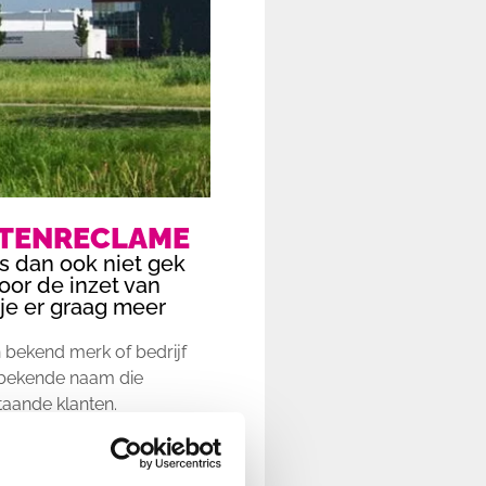
ITENRECLAME
s dan ook niet gek
or de inzet van
je er graag meer
n bekend merk of bedrijf
e bekende naam die
taande klanten.
te vergroten. Het zijn