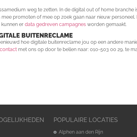
 massamedium weg te zetten. In de digital out of home branche 
en mee promoten of mee op zoek gaan naar nieuw personeel. D
n kunnen er
data gedreven campagnes
worden gemaakt.
GITALE BUITENRECLAME
enieuwd hoe digitale buitenreclame jou op een andere mani
contact
met ons op door te bellen naar: 010-503 00 29, te ma
OGELIJKHEDEN
POPULAIRE LOCATIES
Alphen aan den Rijn