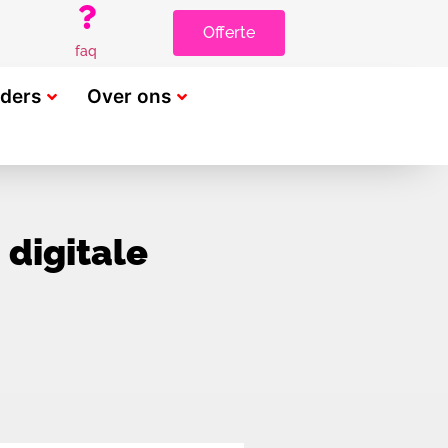
Offerte
faq
rders
Over ons
digitale