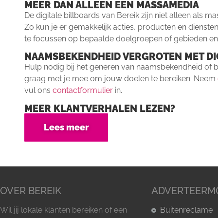
MEER DAN ALLEEN EEN MASSAMEDIA
De digitale billboards van Bereik zijn niet alleen als
Zo kun je er gemakkelijk acties, producten en dienst
te focussen op bepaalde doelgroepen of gebieden e
NAAMSBEKENDHEID VERGROTEN MET DI
Hulp nodig bij het generen van naamsbekendheid of b
graag met je mee om jouw doelen te bereiken. Neem
vul ons
contactformulier
in.
MEER KLANTVERHALEN LEZEN?
Lees meer
OVER BEREIK
ADVERTEERM
Wil jij lokale klanten bereiken of een
Buitenreclame