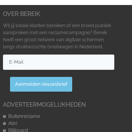
OVER BEREIK
Wil jij lokale klanten bereiken of een breed publiek
aanspreken met een reclamecampagne? Bereik
heeft een groot netwerk van digitale schermen
langs drukbezochte (snel)wegen in Nederland.
Aanmelden nieuwsbrief
ADVERTEERMOGELIJKHEDEN
Buitenreclame
Abri
Billboard