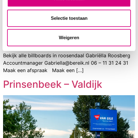
Selectie toestaan
A17 Roosendaal A17 A17 Roosendaal richting Rotterdam
A17 richting Roosendaal Snel, eenvoudig en efficiënt een
groot publiek bereiken Totaal 353.378 impressies per
Weigeren
week (richting Rotterdam 187.657, richting Roosendaal
165.721) 70 m² landscape reclamemast snelweglocatie
Bekijk alle billboards in roosendaal Gabriëlla Roosberg
Accountmanager Gabriella@bereik.nl 06 – 11 31 24 31
Maak een afspraak Maak een […]
Prinsenbeek – Valdijk