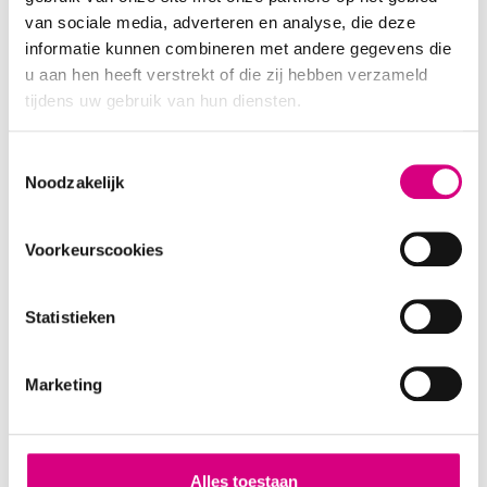
m² landscape billboard Bekijk alle billboards in
van sociale media, adverteren en analyse, die deze
Roosendaal Gabriëlla Roosberg Accountmanager
informatie kunnen combineren met andere gegevens die
Gabriella@bereik.nl 06 – 11 31 24 31 Maak een afspraak
u aan hen heeft verstrekt of die zij hebben verzameld
Maak een afspraak
tijdens uw gebruik van hun diensten.
A17 – Roosendaal richting
Consent
Rotterdam & Roosendaal
Noodzakelijk
Selection
Voorkeurscookies
Statistieken
Marketing
Alles toestaan