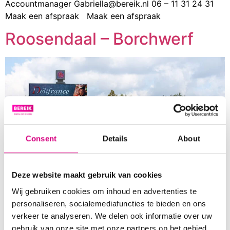
Accountmanager Gabriella@bereik.nl 06 – 11 31 24 31
Maak een afspraak Maak een afspraak
Roosendaal – Borchwerf
Consent
Details
About
Deze website maakt gebruik van cookies
Wij gebruiken cookies om inhoud en advertenties te
personaliseren, socialemediafuncties te bieden en ons
Roosendaal Borchwerf Snel, eenvoudig en efficiënt een
verkeer te analyseren. We delen ook informatie over uw
groot publiek bereiken 35.420 impressies per week 8
gebruik van onze site met onze partners op het gebied