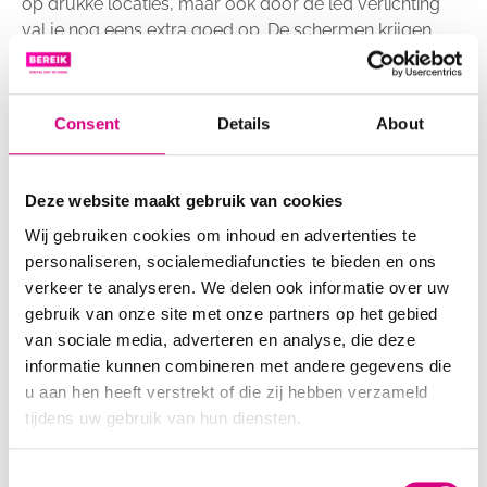
op drukke locaties, maar ook door de led verlichting
val je nog eens extra goed op. De schermen krijgen
hierdoor een hogere attentiewaarde en is ook in de
nacht en tijdens regenachtige of bewolkte dagen goed
zichtbaar zonder overlast te veroorzaken. Zo ben je
Consent
Details
About
verzekerd van veel zichtbaarheid en profiteer je van de
kracht van herhaling.
Burg. D. Kooimanweg
Deze website maakt gebruik van cookies
Wij gebruiken cookies om inhoud en advertenties te
IJsselmeerlaan
personaliseren, socialemediafuncties te bieden en ons
Laan der Continenten (N235)
verkeer te analyseren. We delen ook informatie over uw
Verzetslaan (N235)
gebruik van onze site met onze partners op het gebied
van sociale media, adverteren en analyse, die deze
Waterlandlaan
informatie kunnen combineren met andere gegevens die
u aan hen heeft verstrekt of die zij hebben verzameld
tijdens uw gebruik van hun diensten.
Consent