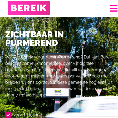
ZICHTBAAR IN
PURMEREND
Wil jij je bereik vergroten in Purmerend? Dat kan! Bereik
beschikt namelijk momenteel over vijf digitale
billboards van 8 m². Deze digitale billboards zorgen
voor ruim 1.1 miljoen impressies per week. Medio mei
breiden wij ons portfolio in deze gemeente nog eens uit
met 3 extra billboards en vernieuwen wij deze objecten
door 7 m² landscape schermen.
Noord-Holland