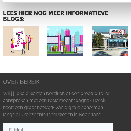
LEES HIER NOG MEER INFORMATIEVE
BLOGS:
Lees
Lees
lees
meer
meer
meer
OVER BEREIK
Wil jij lokale klanten bereiken of een breed publiek
aanspreken met een reclamecampagne? Bereik
heeft een groot netwerk van digitale schermen
langs drukbezochte (snel)wegen in Nederland.