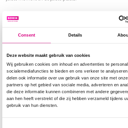
WAAROM NU HET MOMENT IS OM
DIGITALE BILLBOARDS TE OMARMEN
De cijfers spreken voor zich: digitale buitenreclame
Consent
Details
Abou
groeit harder dan ooit en wordt een steeds
waardevoller onderdeel van de marketingmix. De
belangrijkste voordelen van DOOH zijn:
Deze website maakt gebruik van cookies
Wij gebruiken cookies om inhoud en advertenties te personal
Maximale zichtbaarheid op toplocaties
– Bereik
socialemediafuncties te bieden en ons verkeer te analysere
miljoenen mensen op strategische plekken.
delen ook informatie over uw gebruik van onze site met onze
Dynamische en flexibele content
– Pas je
partners op het gebied van sociale media, adverteren en ana
boodschap in real-time aan.
die deze informatie kunnen combineren met andere gegevens
Sterke synergie met online advertising
– Versterk
aan hen heeft verstrekt of die zij hebben verzameld tijdens 
de impact van je campagnes.
gebruik van hun diensten.
Meetbare resultaten en datagedreven targeting
–
Optimaliseer campagnes op basis van performance.
Consent