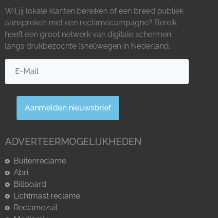
Wil jij lokale klanten bereiken of een breed publiek
aanspreken met een reclamecampagne? Bereik
heeft een groot netwerk van digitale schermen
langs drukbezochte (snel)wegen in Nederland.
Aanmelden nieuwsbrief
ADVERTEERMOGELIJKHEDEN
Buitenreclame
Abri
Billboard
Lichtmast reclame
Reclamezuil