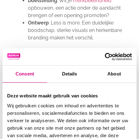
Doelstelling
: Wil je
merkbekendheid
opbouwen, een actie onder de aandacht
brengen of een opening promoten?
Ontwerp
: Less is more. Een duidelijke
boodschap, sterke visuals en herkenbare
branding maken het verschil.
Een tip van ons!
Combineer buitenreclame
met je online campagnes. Herkenning
buitenshuis verhoogt de impact van digitale
Consent
Details
About
advertenties met maar liefst 316%, volgens een
onderzoek van Nielsen.
IMPACT VAN
Deze website maakt gebruik van cookies
BUITENRECLAME OP
Wij gebruiken cookies om inhoud en advertenties te
MERKZICHTBAARHEID EN
personaliseren, socialemediafuncties te bieden en ons
ROI
verkeer te analyseren. We delen ook informatie over uw
gebruik van onze site met onze partners op het gebied
Het effect van buitenreclame is verrassend
van sociale media, adverteren en analyse, die deze
goed meetbaar. Volgens het
NMO
blijft een