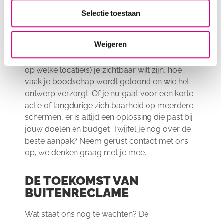
KOSTEN VAN
RECLAMEBORD BUITEN
Selectie toestaan
De kosten van een digitale
Weigeren
buitenreclamecampagne hangen af van een
aantal factoren: hoe lang je campagne loopt,
op welke locatie(s) je zichtbaar wilt zijn, hoe
vaak je boodschap wordt getoond en wie het
ontwerp verzorgt. Of je nu gaat voor een korte
actie of langdurige zichtbaarheid op meerdere
schermen, er is altijd een oplossing die past bij
jouw doelen en budget. Twijfel je nog over de
beste aanpak? Neem gerust contact met ons
op, we denken graag met je mee.
DE TOEKOMST VAN
BUITENRECLAME
Wat staat ons nog te wachten? De