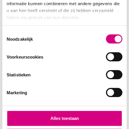
informatie kunnen combineren met andere gegevens die
boodschap na gemiddeld zeven herhalingen in
u aan hen heeft verstrekt of die zij hebben verzameld
het brein hangen. Met een reclamebord langs
tijdens uw gebruik van hun diensten.
de vaste route van je doelgroep bereik je die
herhaling bijna vanzelf.
Consent
Buitenreclame zorgt bovendien voor meetbare
Noodzakelijk
Selection
impact:
58% van de kijkers onderneemt actie
na
Voorkeurscookies
het zien van een buitenreclame (Nielsen)
4x effectiever voor merkherinnering
Statistieken
dan digitale advertenties (Outsmart UK)
Hoge ROI
, zeker in combinatie met online
en sociale media
Marketing
Kortom, buitenreclame zorgt niet alleen voor
zichtbaarheid, maar zet ook aan tot actie, van
websitebezoek tot winkelbezoek.
Alles toestaan